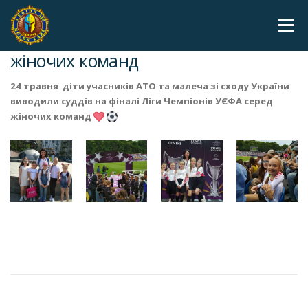
Skip to content
Menu
Фіналі Ліги Чемпіонів УЄФА серед
жіночих команд
24 травня діти учасників АТО та малеча зі сходу України
виводили суддів на фіналі Ліги Чемпіонів УЄФА серед
жіночих команд