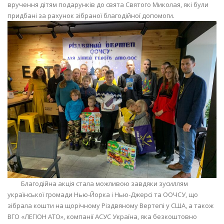
вручення дітям подарунків до свята Святого Миколая, які були
придбані за рахунок зібраної благодійної допомоги.
Благодійна акція стала можливою завдяки зусиллям
української громади Нью-Йорка і Нью-Джерсі та ООЧСУ, що
зібрала кошти на щорічному Різдвяному Вертепі у США, а також
ВГО «ЛЕГІОН АТО», компанії АСУС Україна, яка безкоштовно