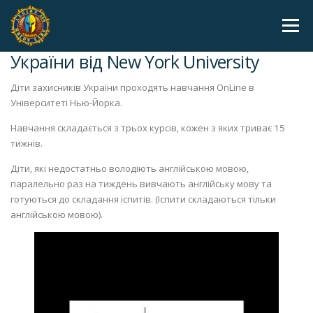
Skip to content
Menu
IT Школа для дітей захисників
України від New York University
Діти захисників України проходять навчання OnLine в
Університеті Нью-Йорка.
Навчання складається з трьох курсів, кожен з яких триває 15
тижнів.
Діти, які недостатньо володіють англійською мовою,
паралельно раз на тиждень вивчають англійську мову та
готуються до складання іспитів. (Іспити складаються тільки
англійською мовою).