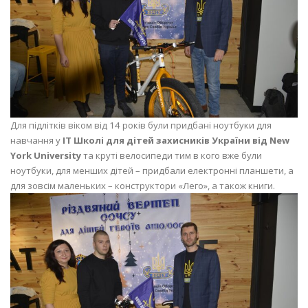
Для підлітків віком від 14 років були придбані ноутбуки для
навчання у
IT Школі для дітей захисників України від New
York University
та круті велосипеди тим в кого вже були
ноутбуки, для менших дітей – придбали електронні планшети, а
для зовсім маленьких – конструктори «Лего», а також книги.