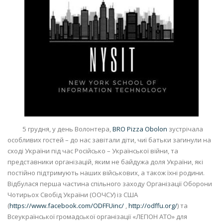
5 грудня, у день Волонтера,
BRO Pizza Obolon
зустрічала
особливих гостей – до нас завітали діти, чиї батьки загинули на
сході України під час Російсько – Української війни, та
представники організацій, яким не байдужа доля України, які
постійно підтримують наших військових, а також їхні родини.
Відбулася перша частина спільного заходу Організації Оборони
Чотирьох Свобід України (ООЧСУ) із США
(
https://www.facebook.com/ODFFUinc/
,
http://odffu.org/
) та
Всеукраїнської громадської організації «ЛЕГІОН АТО» для