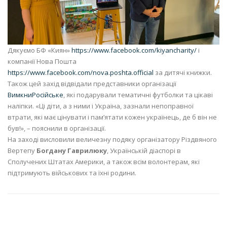
Дякуємо БФ «Киян»
https://www.facebook.com/kiyancharity/
і
компанії Нова Пошта
https://www.facebook.com/nova.poshta.official
за дитячі книжки.
Також цей захід відвідали представники організації
ВимкниРосійське
, які подарували тематичні футболки та цікаві
наліпки. «Ці діти, а з ними і Україна, зазнали непоправної
втрати, які має цінувати і пам’ятати кожен українець, де б він не
був!», – пояснили в організації.
На заході висловили величезну подяку організатору Різдвяного
Вертепу
Богдану Гаврилюку
, Українській діаспорі в
Сполучених Штатах Америки, а також всім волонтерам, які
підтримують військових та їхні родини.