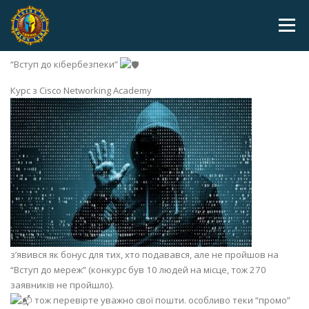
Skip to content
Menu
Курс з Cisco Networking Academy
“Вступ до кібербезпеки”
Курс з Cisco Networking Academy
з’явився як бонус для тих, хто подавався, але не пройшов на
“Вступ до мереж” (конкурс був 10 людей на місце, тож 270
заявників не пройшло).
тож перевірте уважно свої пошти. особливо теки “промо”