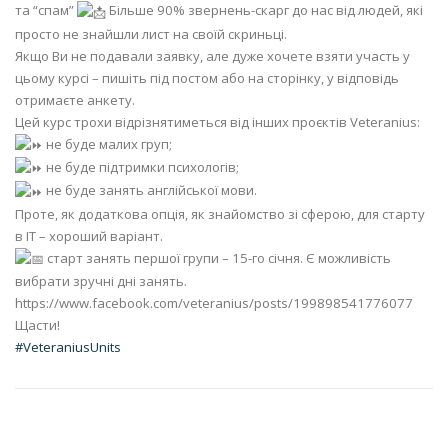
та “спам”
Більше 90% звернень-скарг до нас від людей, які
просто не знайшли лист на своїй скриньці.
Якщо Ви не подавали заявку, але дуже хочете взяти участь у
цьому курсі – пишіть під постом або на сторінку, у відповідь
отримаєте анкету.
Цей курс трохи відрізнятиметься від інших проєктів Veteranius:
не буде малих груп;
не буде підтримки психологів;
не буде занять англійської мови.
Проте, як додаткова опція, як знайомство зі сферою, для старту
в ІТ – хороший варіант.
старт занять першої групи – 15-го січня. Є можливість
вибрати зручні дні занять.
https://www.facebook.com/veteranius/posts/199898541776077
Щасти!
#VeteraniusUnits